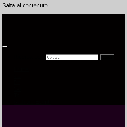
Salta al contenuto
Ricerca per:
Home
Ud
Pn
Go
Ts
Archivio Eventi