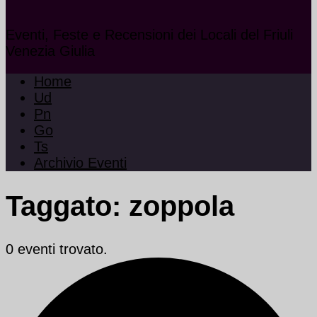
Eventi, Feste e Recensioni dei Locali del Friuli
Venezia Giulia
Home
Ud
Pn
Go
Ts
Archivio Eventi
Taggato:
zoppola
0 eventi trovato.