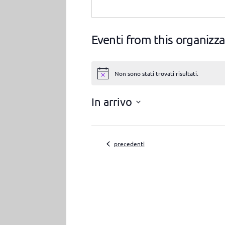
Eventi from this organizz
Non sono stati trovati risultati.
Notice
In arrivo
Seleziona
la
data.
Eventi
precedenti
Radio Gioconda