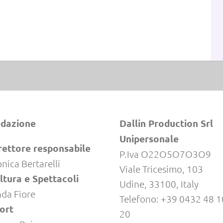
dazione
Dallin Production Srl
Unipersonale
rettore responsabile
P.Iva O22O5O7O3O9
nica Bertarelli
Viale Tricesimo, 103
ltura e Spettacoli
Udine, 33100, Italy
nda Fiore
Telefono: +39 0432 48 1
ort
20