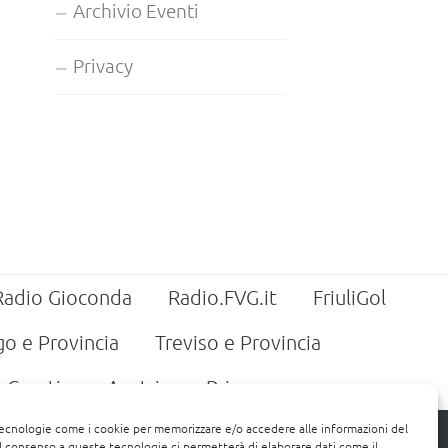
Archivio Eventi
Privacy
Radio Gioconda
Radio.FVG.it
FriuliGol
go e Provincia
Treviso e Provincia
Croatia
Austria
Privacy
tecnologie come i cookie per memorizzare e/o accedere alle informazioni del
 Il consenso a queste tecnologie ci permetterà di elaborare dati come il