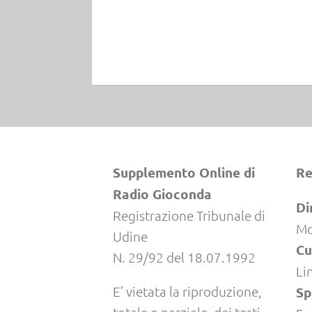
Supplemento Online di
Re
Radio Gioconda
Di
Registrazione Tribunale di
Mo
Udine
Cu
N. 29/92 del 18.07.1992
Li
E’ vietata la riproduzione,
Sp
totale o parziale, dei testi,