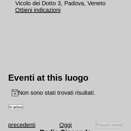
Vicolo dei Dotto 3, Padova, Veneto
Ottieni indicazioni
Eventi at this luogo
Non sono stati trovati risultati.
Notice
In arrivo
Seleziona
la
Eventi
precedenti
Oggi
Prossimi eventi
data.