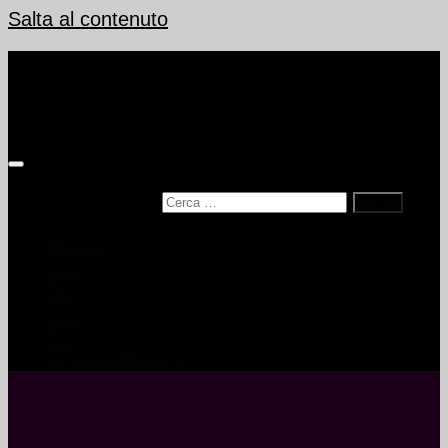
Salta al contenuto
Ricerca per:
Home
Ud
Pn
Go
Ts
Archivio Eventi