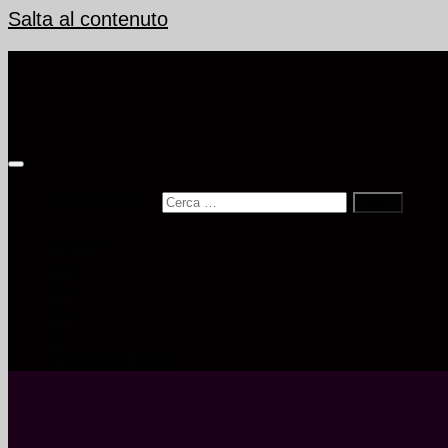
Salta al contenuto
Ricerca per:
Home
Ud
Pn
Go
Ts
Archivio Eventi