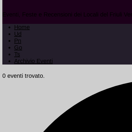
Eventi, Feste e Recensioni dei Locali del Friuli Ve
Home
Ud
Pn
Go
Ts
Archivio Eventi
0 eventi trovato.