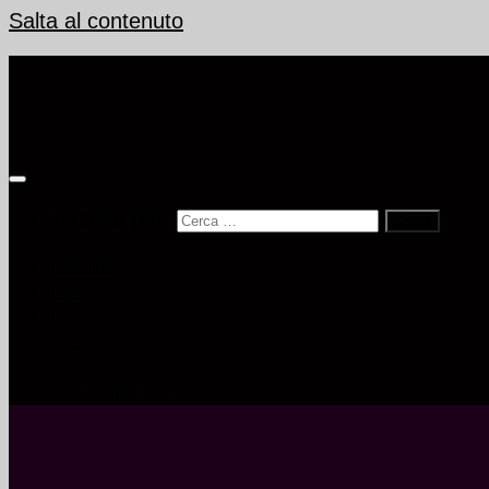
Salta al contenuto
Ricerca per:
Home
Ud
Pn
Go
Ts
Archivio Eventi