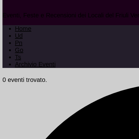
Eventi, Feste e Recensioni dei Locali del Friuli Ve
Home
Ud
Pn
Go
Ts
Archivio Eventi
0 eventi trovato.