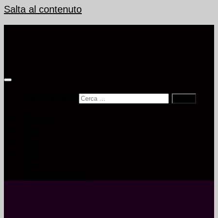
Salta al contenuto
Ricerca per:
Home
Ud
Pn
Go
Ts
Archivio Eventi