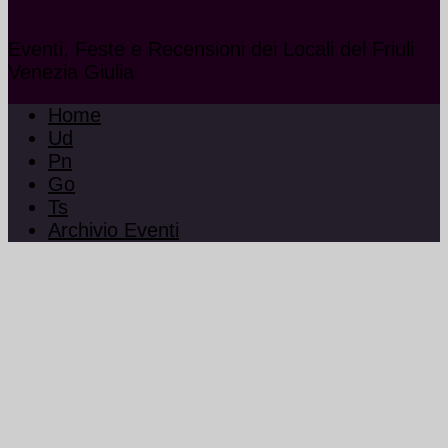
Eventi, Feste e Recensioni dei Locali del Friuli
Venezia Giulia
Home
Ud
Pn
Go
Ts
Archivio Eventi