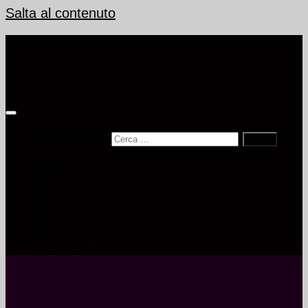
Salta al contenuto
Ricerca per:
Home
Ud
Pn
Go
Ts
Archivio Eventi