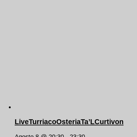
LiveTurriacoOsteriaTa’LCurtivon
Agosto 8 @ 20:30
-
23:30