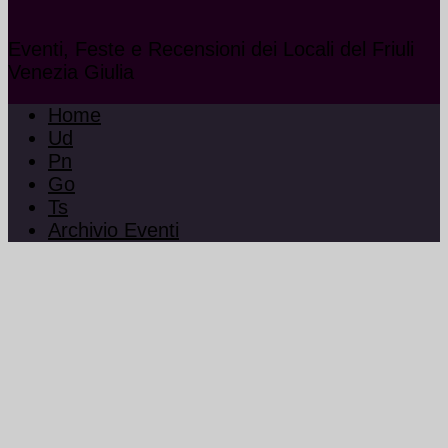
Eventi, Feste e Recensioni dei Locali del Friuli
Venezia Giulia
Home
Ud
Pn
Go
Ts
Archivio Eventi