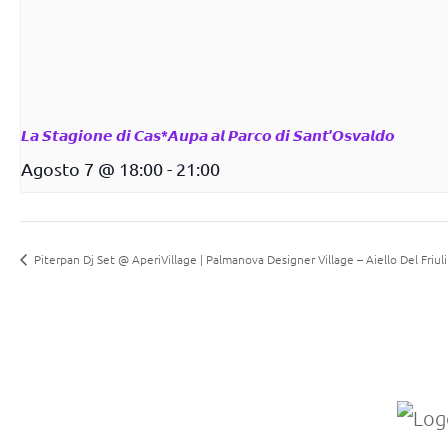
𝙇𝙖 𝙎𝙩𝙖𝙜𝙞𝙤𝙣𝙚 𝙙𝙞 𝘾𝙖𝙨*𝘼𝙪𝙥𝙖 𝙖𝙡 𝙋𝙖𝙧𝙘𝙤 𝙙𝙞 𝙎𝙖𝙣𝙩’𝙊𝙨𝙫𝙖𝙡𝙙𝙤
Agosto 7 @ 18:00
-
21:00
Piterpan Dj Set @ AperiVillage | Palmanova Designer Village – Aiello Del Friul
Radi