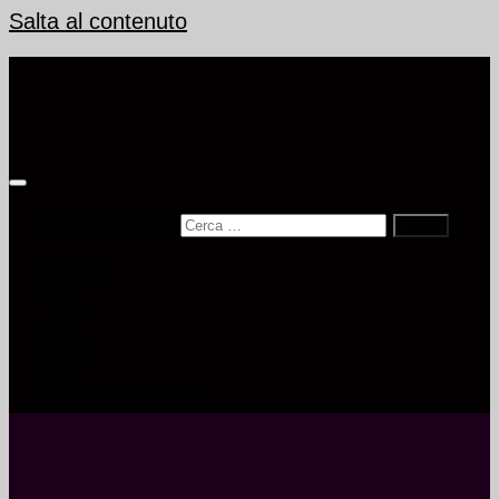
Salta al contenuto
Ricerca per:
Home
Ud
Pn
Go
Ts
Archivio Eventi