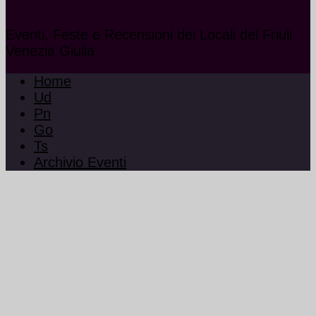
Eventi, Feste e Recensioni dei Locali del Friuli
Venezia Giulia
Home
Ud
Pn
Go
Ts
Archivio Eventi