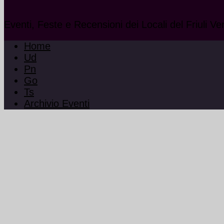
Eventi, Feste e Recensioni dei Locali del Friuli Ve
Home
Ud
Pn
Go
Ts
Archivio Eventi