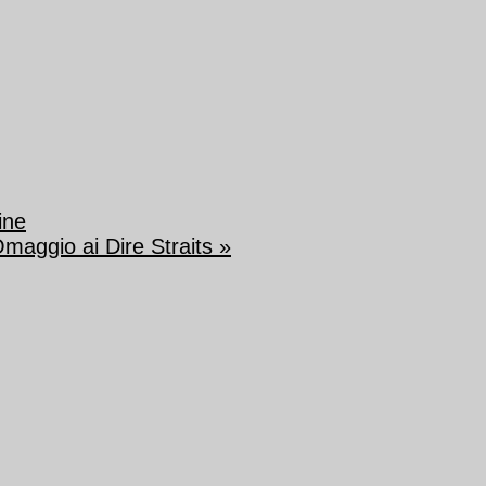
ine
Omaggio ai Dire Straits
»