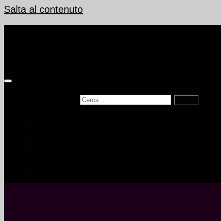
Salta al contenuto
Ricerca per:
Home
Ud
Pn
Go
Ts
Archivio Eventi