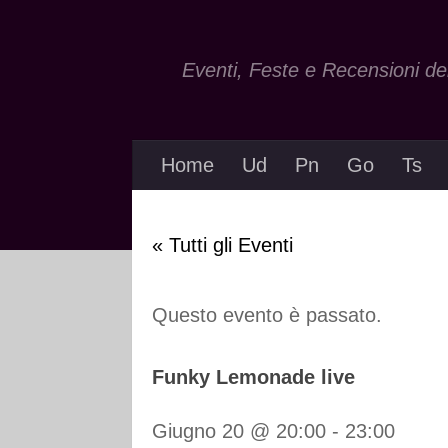
Salta al contenuto
Eventi, Feste e Recensioni dei 
Home
Ud
Pn
Go
Ts
« Tutti gli Eventi
Questo evento è passato.
Funky Lemonade live
Giugno 20 @ 20:00
-
23:00