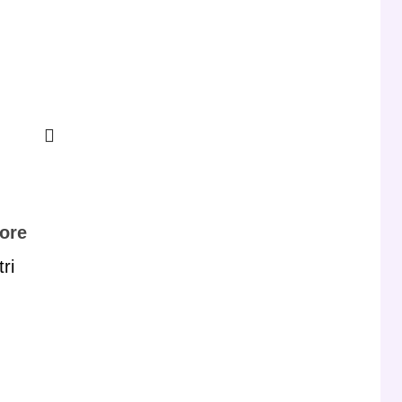
ore
ri