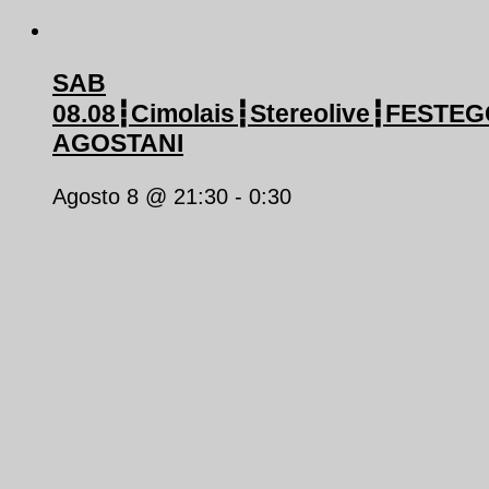
SAB
08.08┇Cimolais┇Stereolive┇FESTE
AGOSTANI
Agosto 8 @ 21:30
-
0:30