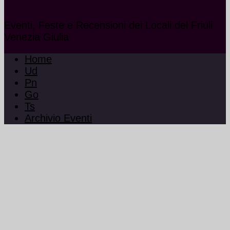
Eventi, Feste e Recensioni dei Locali del Friuli
Venezia Giulia
Home
Ud
Pn
Go
Ts
Archivio Eventi