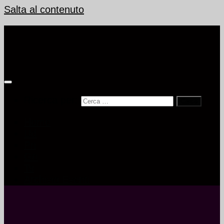
Salta al contenuto
Ricerca per:
Home
Ud
Pn
Go
Ts
Archivio Eventi