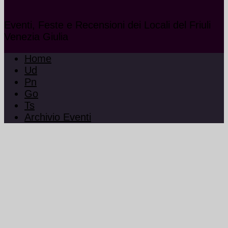
Eventi, Feste e Recensioni dei Locali del Friuli
Venezia Giulia
Home
Ud
Pn
Go
Ts
Archivio Eventi