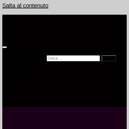
Salta al contenuto
Ricerca per:
Home
Ud
Pn
Go
Ts
Archivio Eventi