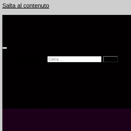
Salta al contenuto
Ricerca per:
Home
Ud
Pn
Go
Ts
Archivio Eventi