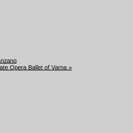
anzano
tate Opera Ballet of Varna
»