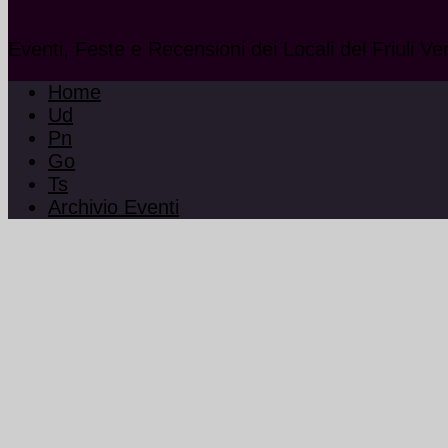
Eventi, Feste e Recensioni dei Locali del Friuli Ve
Home
Ud
Pn
Go
Ts
Archivio Eventi