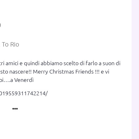
0
tri amici e quindi abbiamo scelto di farlo a suon di
isto nascere!! Merry Christmas Friends !!! e vi
noi….a Venerdì
2019559311742214/