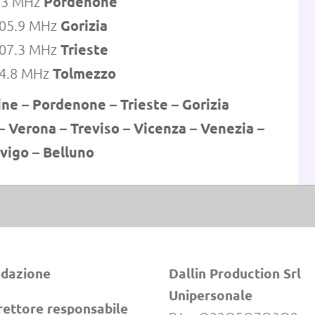
Pordenone
.3 MHz
Gorizia
05.9 MHz
Trieste
07.3 MHz
Tolmezzo
4.8 MHz
ine – Pordenone – Trieste
– Gorizia
– Verona
–
Treviso
–
Vicenza – Venezia
–
vigo – Belluno
dazione
Dallin Production Srl
Unipersonale
rettore responsabile