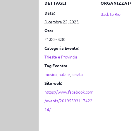
DETTAGLI
ORGANIZZAT
Data:
Back to Rio
Dicembre 22, 2023
Ora:
21:00 - 3:30
Categoria Evento:
Trieste e Provincia
Tag Evento:
musica
,
natale
,
serata
Sito web:
https://www.facebook.com
/events/20195593117422
14/