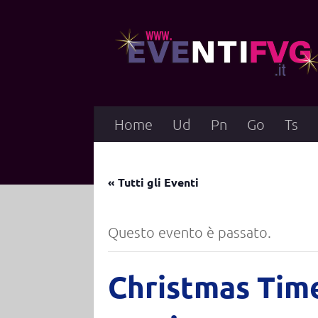
Salta al contenuto
Home
Ud
Pn
Go
Ts
« Tutti gli Eventi
Questo evento è passato.
Christmas Tim