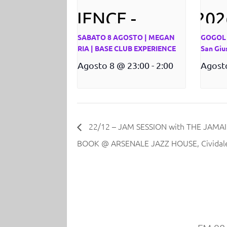
SABATO 8 AGOSTO | MEGAN
GOGOL 
RIA | BASE CLUB EXPERIENCE
San Giu
Agosto 8 @ 23:00
-
2:00
Agost
22/12 – JAM SESSION with THE JAMA
BOOK @ ARSENALE JAZZ HOUSE, Cividale d
Radio Gioc