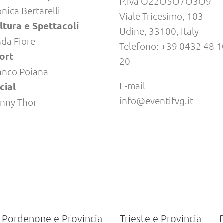
P.Iva O22O5O7O3O9
nica Bertarelli
Viale Tricesimo, 103
ltura e Spettacoli
Udine, 33100, Italy
nda Fiore
Telefono: +39 0432 48 1
ort
20
anco Poiana
E-mail
cial
info@eventifvg.it
nny Thor
Pordenone e Provincia
Trieste e Provincia