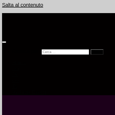
Salta al contenuto
Ricerca per:
Home
Ud
Pn
Go
Ts
Archivio Eventi