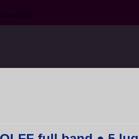
nezia Giulia
F full band ● 5 lugl