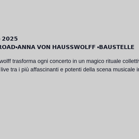
 𝟮𝟬𝟮𝟱
𝗢𝗔𝗗▪️𝗔𝗡𝗡𝗔 𝗩𝗢𝗡 𝗛𝗔𝗨𝗦𝗦𝗪𝗢𝗟𝗙𝗙 ▪️𝗕𝗔𝗨𝗦𝗧𝗘𝗟𝗟𝗘
lff trasforma ogni concerto in un magico rituale colletti
ive tra i più affascinanti e potenti della scena musicale 