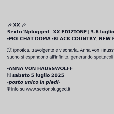
🎶 𝗫𝗫 🎶
𝗦𝗲𝘅𝘁𝗼 ‘𝗡𝗽𝗹𝘂𝗴𝗴𝗲𝗱 | 𝗫𝗫 𝗘𝗗𝗜𝗭𝗜𝗢𝗡𝗘 | 𝟯-𝟲 𝗹𝘂𝗴𝗹𝗶
▪️𝗠𝗢𝗟𝗖𝗛𝗔𝗧 𝗗𝗢𝗠𝗔 ▪️𝗕𝗟𝗔𝗖𝗞 𝗖𝗢𝗨𝗡𝗧𝗥𝗬, 𝗡𝗘𝗪 
💥 Ipnotica, travolgente e visonaria, Anna von Hausswo
suono si espandono all’infinito, generando spettacoli l
▪️𝗔𝗡𝗡𝗔 𝗩𝗢𝗡 𝗛𝗔𝗨𝗦𝗦𝗪𝗢𝗟𝗙𝗙
🗓 𝘀𝗮𝗯𝗮𝘁𝗼 𝟱 𝗹𝘂𝗴𝗹𝗶𝗼 𝟮𝟬𝟮𝟱
-𝙥𝙤𝙨𝙩𝙤 𝙪𝙣𝙞𝙘𝙤 𝙞𝙣 𝙥𝙞𝙚𝙙𝙞-
🌐 info su www.sextonplugged.it