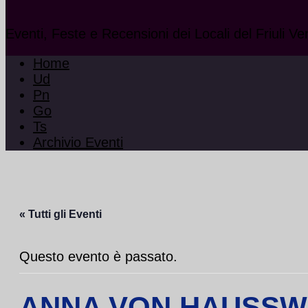
Eventi, Feste e Recensioni dei Locali del Friuli Ve
Home
Ud
Pn
Go
Ts
Archivio Eventi
« Tutti gli Eventi
Questo evento è passato.
ANNA VON HAUSSWOLF