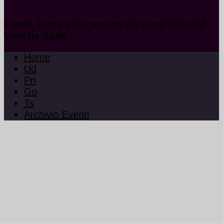
Eventi, Feste e Recensioni dei Locali del Friuli
Venezia Giulia
Home
Ud
Pn
Go
Ts
Archivio Eventi