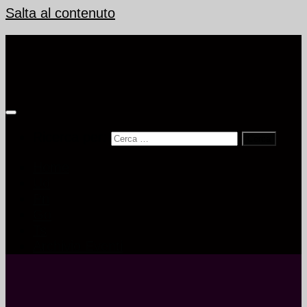
Salta al contenuto
Ricerca per:
Home
Ud
Pn
Go
Ts
Archivio Eventi