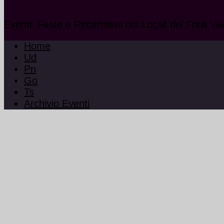
Eventi, Feste e Recensioni dei Locali del Friuli Ve
Home
Ud
Pn
Go
Ts
Archivio Eventi