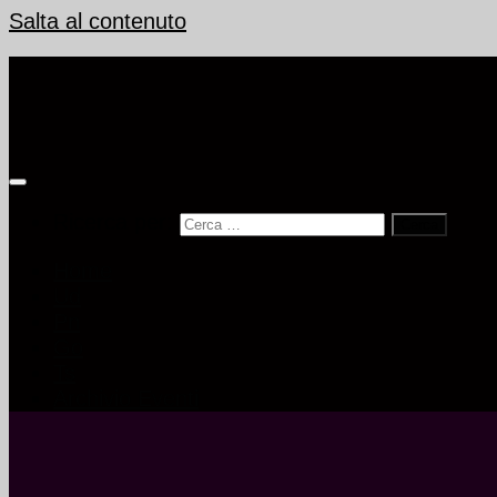
Salta al contenuto
Ricerca per:
Home
Ud
Pn
Go
Ts
Archivio Eventi