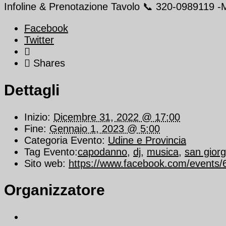
Infoline & Prenotazione Tavolo 📞 320-0989119 -
Facebook
Twitter
Shares
Dettagli
Inizio:
Dicembre 31, 2022 @ 17:00
Fine:
Gennaio 1, 2023 @ 5:00
Categoria Evento:
Udine e Provincia
Tag Evento:
capodanno
,
dj
,
musica
,
san giorg
Sito web:
https://www.facebook.com/events
Organizzatore