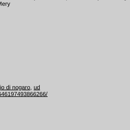
Mery
io di nogaro
,
ud
/646197493866266/