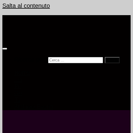
Salta al contenuto
Ricerca per:
Home
Ud
Pn
Go
Ts
Archivio Eventi