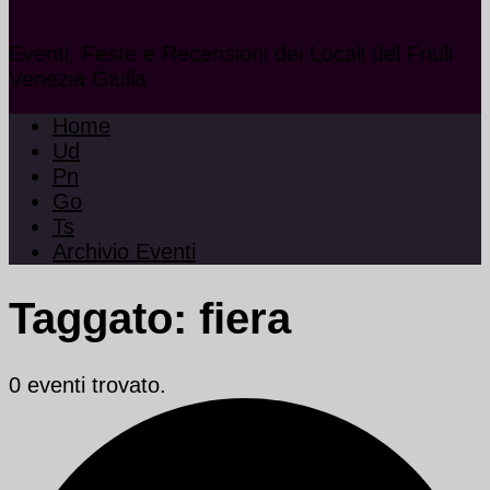
Eventi, Feste e Recensioni dei Locali del Friuli
Venezia Giulia
Home
Ud
Pn
Go
Ts
Archivio Eventi
Taggato:
fiera
0 eventi trovato.